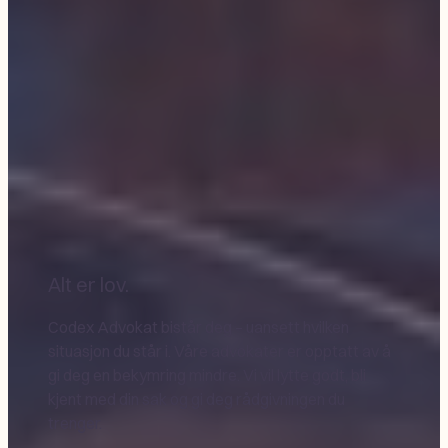
Alt er lov.
Codex Advokat bistår deg – uansett hvilken
situasjon du står i. Våre advokater er opptatt av å
gi deg en bekymring mindre. Vi vil lytte godt, bli
kjent med din sak og gi deg rådgivningen du
trenger.