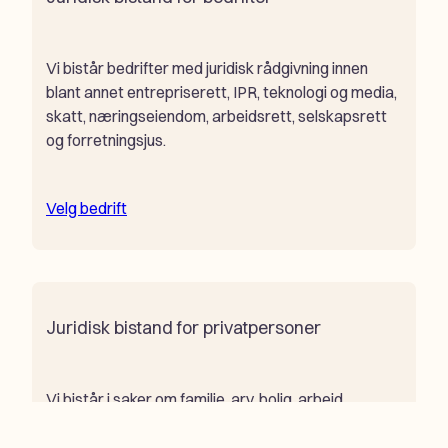
Vi bistår bedrifter med juridisk rådgivning innen
blant annet entrepriserett, IPR, teknologi og media,
skatt, næringseiendom, arbeidsrett, selskapsrett
og forretningsjus.
Velg bedrift
Juridisk bistand for privatpersoner
Vi bistår i saker om familie, arv, bolig, arbeid,
erstatning og skatt, og gir deg juridisk rådgivning
som gjør det lettere å forstå valgene, rettighetene