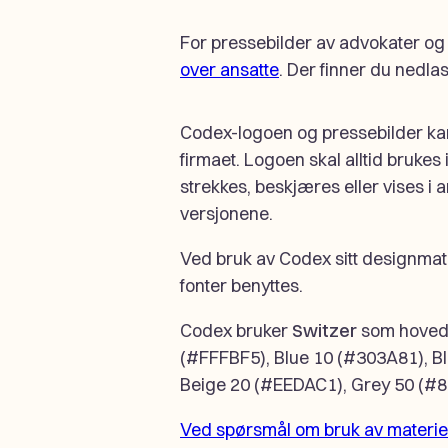
For pressebilder av advokater og
over ansatte
. Der finner du nedlas
Codex-logoen og pressebilder kan
firmaet. Logoen skal alltid brukes 
strekkes, beskjæres eller vises i
versjonene.
Ved bruk av Codex sitt designmate
fonter benyttes.
Codex bruker
Switzer
som hovedf
(#FFFBF5), Blue 10 (#303A81), B
Beige 20 (#EEDAC1), Grey 50 (#
Ved spørsmål om bruk av materiell