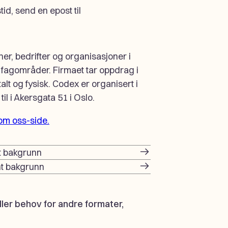
id, send en epost til
er, bedrifter og organisasjoner i
 fagområder. Firmaet tar oppdrag i
lt og fysisk. Codex er organisert i
il i Akersgata 51 i Oslo.
om oss-side.
t bakgrunn
nt bakgrunn
ler behov for andre formater,