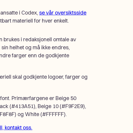
 ansatte i Codex,
se vår oversiktsside
tbart materiell for hver enkelt.
 brukes i redaksjonell omtale av
i sin helhet og må ikke endres,
 andre farger enn de godkjente
riell skal godkjente logoer, farger og
ont. Primærfargene er Beige 50
lack (#413A51), Beige 10 (#F9F2E9),
8F8F8F) og White (#FFFFFF).
, kontakt oss.