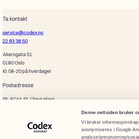
Ta kontakt
service@codex.no
22 93 38 50
Akersgata 51
0180 Oslo
Kl. 08-20 på hverdager
Postadresse
Pb. 8744, St. Olavs plass
0028 Oslo
Denne nettsiden bruker c
Selskapsinformasjon
Vi bruker informasjonskaps
anonymiseres i Google Ana
Codex Advokat Oslo AS
analyse/annonsering/sosial