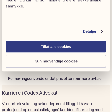
medier. Du kan når som helst endre eller trekke tilbake
samtykke.
NOK 2750,- til NOK 4450,-
Prissatsen vil kunne variere ut ifra hvem som utfører
Detaljer
oppdraget, oppdragets art og vanskelighetsgrad, samt
de verdier saken gjelder.
Tillat alle cookies
For privatklienter ligger våre veiledende i intervallet fra
NOK 2750 eks. mva. til NOK 4450 (innbefattet alle
Kun nødvendige cookies
stillingskategorier hos oss; advokatfullmektiger, ansatt
advokater, senioradvokater og partnere).
For næringsdrivende er det pris etter nærmere avtale.
Karriere i Codex Advokat
Vi er i sterk vekst og søker deg som i tillegg til å være
profesjonell og entusiastisk, også kan identifisere deg med