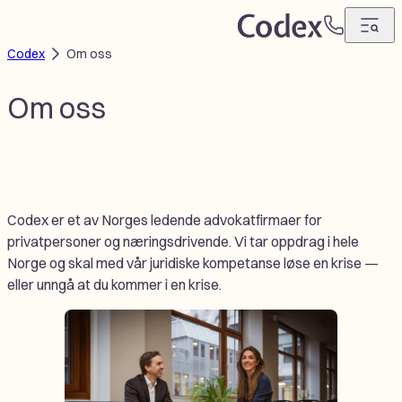
Hopp
T
til
Codex
Om oss
e
innhold
l
e
Om oss
f
o
n
Codex er et av Norges ledende advokatfirmaer for
privatpersoner og næringsdrivende. Vi tar oppdrag i hele
Norge og skal med vår juridiske kompetanse løse en krise —
eller unngå at du kommer i en krise.