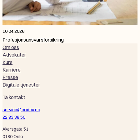
10.04.2026
Profesjonsansvarsforsikring
Om oss
Advokater
Kurs
Karriere
Presse
Digitale tjenester
Ta kontakt
service@codex.no
22 93 38 50
Akersgata 51
0180 Oslo