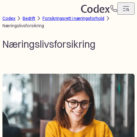
Hopp
T
til
Codex
Bedrift
Forsikringsrett i næringsforhold
e
innhold
Næringslivsforsikring
l
e
f
Næringslivsforsikring
o
n