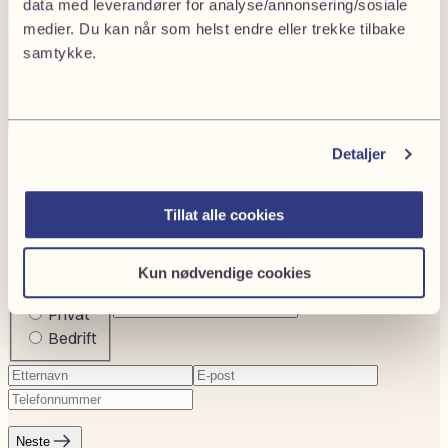
data med leverandører for analyse/annonsering/sosiale
medier. Du kan når som helst endre eller trekke tilbake
samtykke.
Detaljer
Trenger du hjelp med en forsikringssak?
Send oss en henvendelse, så tar vi kontakt.
Tillat alle cookies
1
2
Kun nødvendige cookies
Fornavn
(Påkrevd)
Company
Privat
or
Bedrift
private
Etternavn
(Påkrevd)
E-
Telefonnummer
(Påkrevd)
post
(Påkrevd)
Neste