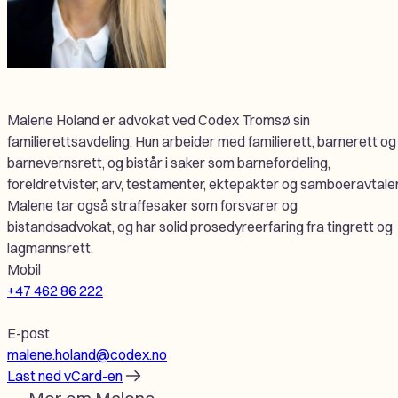
Malene Holand er advokat ved Codex Tromsø sin
familierettsavdeling. Hun arbeider med familierett, barnerett og
barnevernsrett, og bistår i saker som barnefordeling,
foreldretvister, arv, testamenter, ektepakter og samboeravtaler
Malene tar også straffesaker som forsvarer og
bistandsadvokat, og har solid prosedyreerfaring fra tingrett og
lagmannsrett.
Mobil
+47 462 86 222
E-post
malene.holand@codex.no
Last ned vCard-en