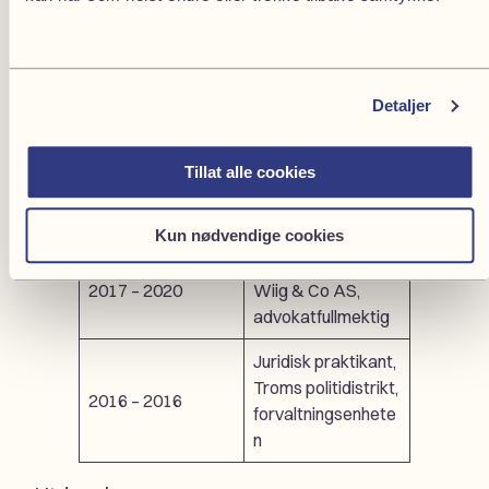
Arbeidserfaring
Codex Advokat
2023 – d.d.
Tromsø AS,
Detaljer
Advokat
Advokatfirmaet
Tillat alle cookies
2020 – 2023
Wiig & Co AS,
advokat
Kun nødvendige cookies
Advokatfirmaet
2017 – 2020
Wiig & Co AS,
advokatfullmektig
Juridisk praktikant,
Troms politidistrikt,
2016 – 2016
forvaltningsenhete
n