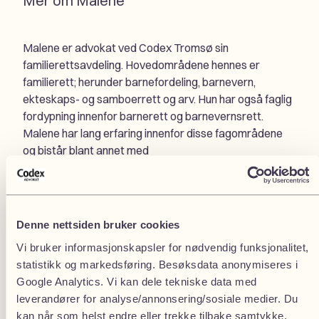
Mer om Malene
Malene er advokat ved Codex Tromsø sin
familierettsavdeling. Hovedområdene hennes er
familierett; herunder barnefordeling, barnevern,
ekteskaps- og samboerrett og arv. Hun har også faglig
fordypning innenfor barnerett og barnevernsrett.
Malene har lang erfaring innenfor disse fagområdene
og bistår blant annet med
foreldretvister/barnefordelingssaker, opprettelse av
testamenter, rådgivning vedrørende økonomiske
forhold mellom ektefeller og samboere, herunder
opprette ektepakter og samboeravtaler, og generell
Denne nettsiden bruker cookies
rådgivning.
Vi bruker informasjonskapsler for nødvendig funksjonalitet,
Malene bistår videre i straffesaker, både som forsvarer
statistikk og markedsføring. Besøksdata anonymiseres i
og bistandsadvokat. Hun har god prosedyreerfaring fra
Google Analytics. Vi kan dele tekniske data med
både tingrett- og lagmannsrett.
leverandører for analyse/annonsering/sosiale medier. Du
kan når som helst endre eller trekke tilbake samtykke.