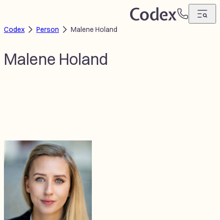
Hopp
T
til
Codex
Person
Malene Holand
e
innhold
l
e
Malene Holand
f
o
n