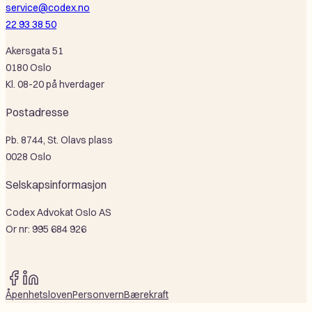
service@codex.no
22 93 38 50
Akersgata 51
0180 Oslo
Kl. 08-20 på hverdager
Postadresse
Pb. 8744, St. Olavs plass
0028 Oslo
Selskapsinformasjon
Codex Advokat Oslo AS
Or nr: 995 684 926
F
L
Åpenhetsloven
Personvern
Bærekraft
a
i