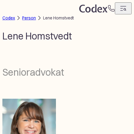
Hopp
T
til
Codex
Person
Lene Homstvedt
e
innhold
l
e
Lene Homstvedt
f
o
n
Senioradvokat