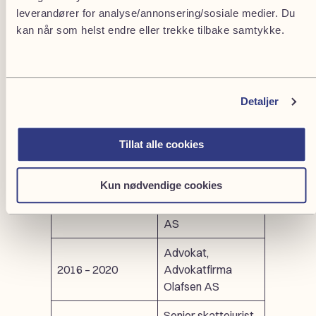
forhandlingsprosesser og avtaleinngåelser, samt
leverandører for analyse/annonsering/sosiale medier. Du
prosedyre for tingrett og lagmannsrett.
kan når som helst endre eller trekke tilbake samtykke.
Arbeidserfaring
Senioradvokat,
Detaljer
2024 – d.d.
Codex Advokat
Oslo AS
Tillat alle cookies
Advokat |
Assosiert partner,
Kun nødvendige cookies
2020 – 2024
Fullford Pettersen
& Co Advokatfirma
AS
Advokat,
2016 – 2020
Advokatfirma
Olafsen AS
Senior skattejurist,