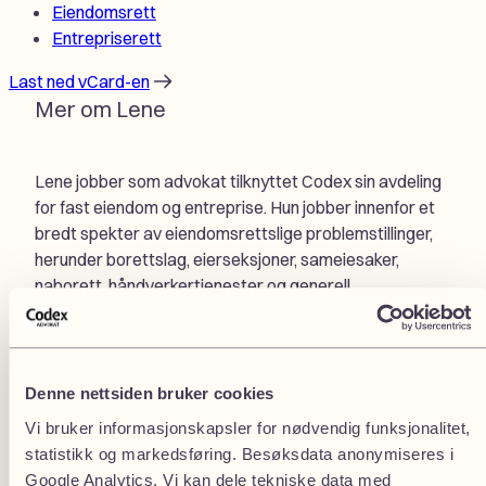
Eiendomsrett
Entrepriserett
Last ned vCard-en
Mer om Lene
Lene jobber som advokat tilknyttet Codex sin avdeling
for fast eiendom og entreprise. Hun jobber innenfor et
bredt spekter av eiendomsrettslige problemstillinger,
herunder borettslag, eierseksjoner, sameiesaker,
naborett, håndverkertjenester og generell
kontraktsrett. I tillegg arbeider Lene med generell
tingsrett, inkludert tomtefeste og med saker for
jordskifteretten.
Denne nettsiden bruker cookies
Lene bistår også avdeling for familierett og arv med
Vi bruker informasjonskapsler for nødvendig funksjonalitet,
barnefordelingssaker.
statistikk og markedsføring. Besøksdata anonymiseres i
Lene har bred erfaring med forhandlinger,
Google Analytics. Vi kan dele tekniske data med