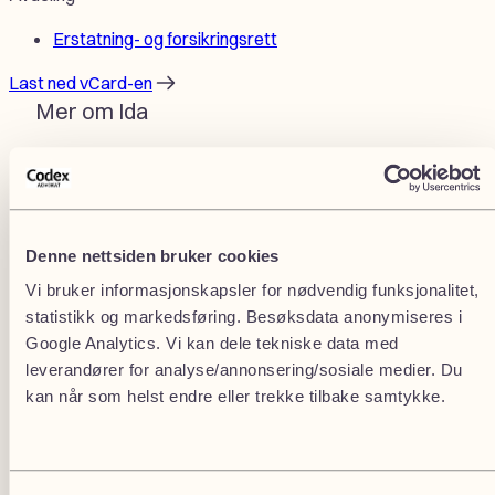
Erstatning- og forsikringsrett
Last ned vCard-en
Mer om Ida
Ida Sørdalen er advokatfullmektig i Codex og arbeider
med personskadesaker, hvor hun bistår klienter med
vurdering av ansvar, erstatningsgrunnlag og oppfølging
Denne nettsiden bruker cookies
av krav. Hun har master i rettsvitenskap fra
Universitetet i Bergen, med tilleggserfaring fra juridiske
Vi bruker informasjonskapsler for nødvendig funksjonalitet,
studier ved Universitetet i Milano. Ida har også
statistikk og markedsføring. Besøksdata anonymiseres i
bakgrunn fra psykologistudier, noe som gir henne en
Google Analytics. Vi kan dele tekniske data med
ekstra forståelse for menneskelige belastninger i
leverandører for analyse/annonsering/sosiale medier. Du
krevende saker. Før hun begynte i Codex hadde hun
kan når som helst endre eller trekke tilbake samtykke.
traineeopphold hos SANDS og Tenden Advokatfirma,
som har gitt henne erfaring fra ulike typer juridisk arbeid
og praktisk sakshåndtering.