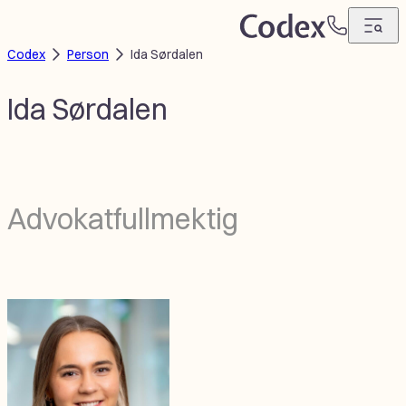
Hopp
T
til
Codex
Person
Ida Sørdalen
e
innhold
l
e
Ida Sørdalen
f
o
n
Advokatfullmektig